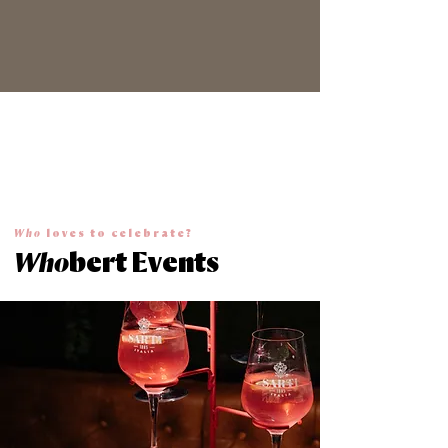
Who
loves to celebrate?
Who
bert Events