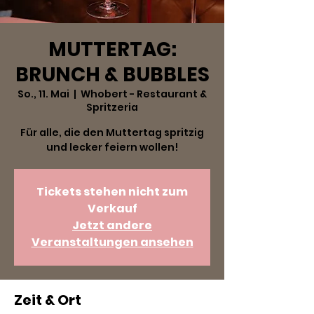
MUTTERTAG:
BRUNCH & BUBBLES
So., 11. Mai
  |  
Whobert - Restaurant &
Spritzeria
Für alle, die den Muttertag spritzig
und lecker feiern wollen!
Tickets stehen nicht zum
Verkauf
Jetzt andere
Veranstaltungen ansehen
Zeit & Ort