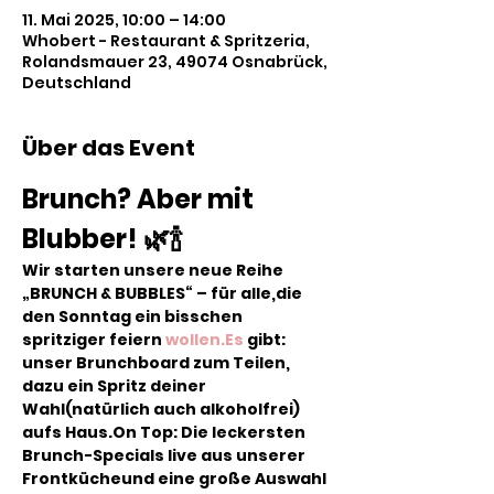
11. Mai 2025, 10:00 – 14:00
Whobert - Restaurant & Spritzeria,
Rolandsmauer 23, 49074 Osnabrück,
Deutschland
Über das Event
Brunch? Aber mit 
Blubber! 🌿🍾
Wir starten unsere neue Reihe 
„BRUNCH & BUBBLES“ – für alle,die 
den Sonntag ein bisschen 
spritziger feiern 
wollen.Es
 gibt: 
unser Brunchboard zum Teilen, 
dazu ein Spritz deiner 
Wahl(natürlich auch alkoholfrei) 
aufs Haus.On Top: Die leckersten 
Brunch-Specials live aus unserer 
Frontkücheund eine große Auswahl 