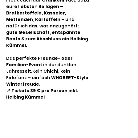
Freut euch auf 
Grünkohl satt
, dazu 
eure liebsten Beilagen – 
Bratkartoffeln, Kasseler, 
Mettenden, Kartoffeln
 – und 
natürlich das, was dazugehört: 
gute Gesellschaft, entspannte 
Beats & zum Abschluss ein Helbing 
Kümmel.
Das perfekte 
Freunde- oder 
Familien-Event
 in der dunklen 
Jahreszeit.Kein Chichi, kein 
Firlefanz – einfach 
WHOBERT-Style 
Winterfreude
.
📍 
Tickets 39 € pro Person inkl. 
Helbing Kümmel