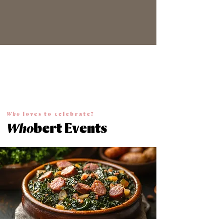
Who
loves to celebrate?
Who
bert Events