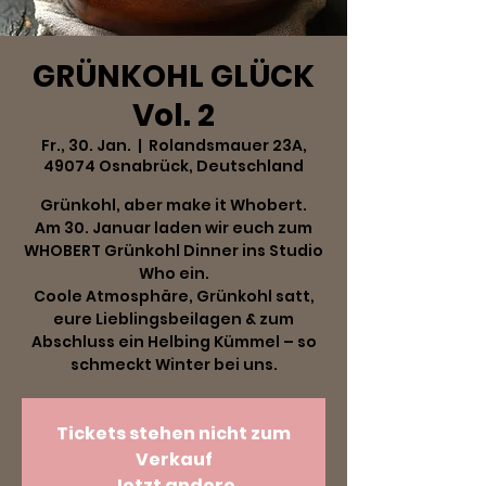
GRÜNKOHL GLÜCK
Vol. 2
Fr., 30. Jan.
  |  
Rolandsmauer 23A,
49074 Osnabrück, Deutschland
Grünkohl, aber make it Whobert.
Am 30. Januar laden wir euch zum
WHOBERT Grünkohl Dinner ins Studio
Who ein.
Coole Atmosphäre, Grünkohl satt,
eure Lieblingsbeilagen & zum
Abschluss ein Helbing Kümmel – so
schmeckt Winter bei uns.
Tickets stehen nicht zum
Verkauf
Jetzt andere