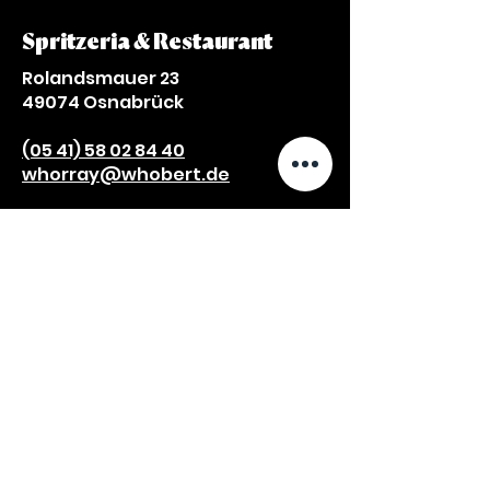
Spritzeria & Restaurant
Rolandsmauer 23
49074 Osnabrück
(05 41) 58 02 84 40
whorray@whobert.de
Öffnungszeiten:
Di bis Sa ab 17 Uhr
So + Mo Ruhetag
TISCH RESERVIEREN!
SPEISEKARTE